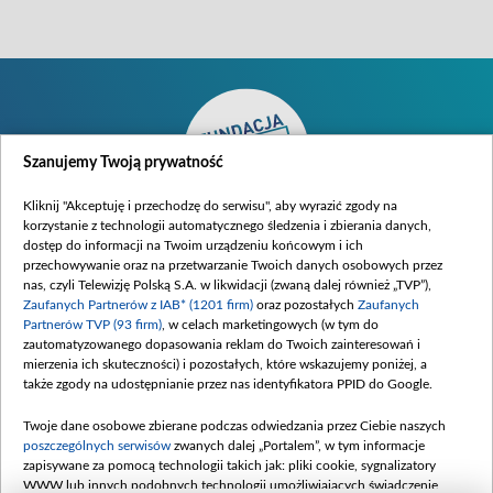
Szanujemy Twoją prywatność
Kliknij "Akceptuję i przechodzę do serwisu", aby wyrazić zgody na
korzystanie z technologii automatycznego śledzenia i zbierania danych,
dostęp do informacji na Twoim urządzeniu końcowym i ich
przechowywanie oraz na przetwarzanie Twoich danych osobowych przez
nas, czyli Telewizję Polską S.A. w likwidacji (zwaną dalej również „TVP”),
Zaufanych Partnerów z IAB* (1201 firm)
oraz pozostałych
Zaufanych
O fundacji
Partnerów TVP (93 firm)
, w celach marketingowych (w tym do
Statut
zautomatyzowanego dopasowania reklam do Twoich zainteresowań i
mierzenia ich skuteczności) i pozostałych, które wskazujemy poniżej, a
Moje zgody
także zgody na udostępnianie przez nas identyfikatora PPID do Google.
Chcę pomóc
Potrzebuję pomocy
Twoje dane osobowe zbierane podczas odwiedzania przez Ciebie naszych
poszczególnych serwisów
zwanych dalej „Portalem”, w tym informacje
Wpłać online
zapisywane za pomocą technologii takich jak: pliki cookie, sygnalizatory
Polityka prywatności
WWW lub innych podobnych technologii umożliwiających świadczenie