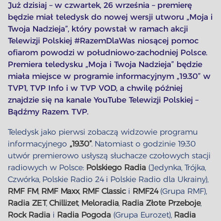
Już dzisiaj – w czwartek, 26 września – premierę
będzie miał teledysk do nowej wersji utworu „Moja i
Twoja Nadzieja”, który powstał w ramach akcji
Telewizji Polskiej #RazemDlaWas niosącej pomoc
ofiarom powodzi w południowo-zachodniej Polsce.
Premiera teledysku „Moja i Twoja Nadzieja” będzie
miała miejsce w programie informacyjnym „19.30” w
TVP1, TVP Info i w TVP VOD, a chwilę później
znajdzie się na kanale YouTube Telewizji Polskiej –
Bądźmy Razem. TVP.
Teledysk jako pierwsi zobaczą widzowie programu
informacyjnego
„19.30”
. Natomiast o godzinie 19:30
utwór premierowo usłyszą słuchacze czołowych stacji
radiowych w Polsce:
Polskiego Radia
(Jedynka, Trójka,
Czwórka, Polskie Radio 24 i Polskie Radio dla Ukrainy),
RMF FM
,
RMF Maxx
,
RMF Classic
i
RMF24
(Grupa RMF),
Radia ZET
,
Chillizet
,
Meloradia
,
Radia Złote Przeboje
,
Rock Radia
i
Radia Pogoda
(Grupa Eurozet),
Radia