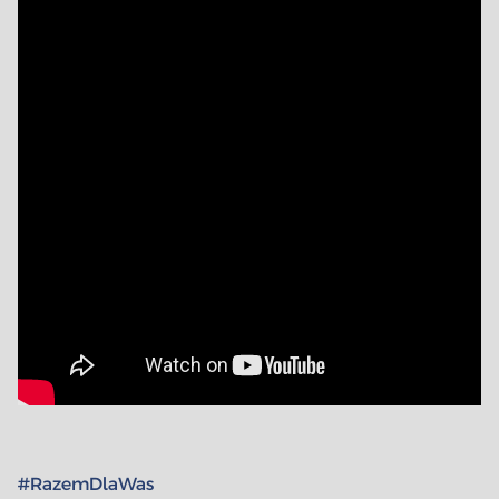
#RazemDlaWas