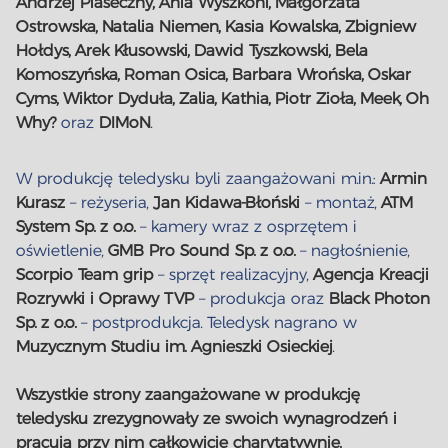
Andrzej Piaseczny, Ania Wyszkoni, Małgorzata
Ostrowska, Natalia Niemen, Kasia Kowalska, Zbigniew
Hołdys, Arek Kłusowski, Dawid Tyszkowski, Bela
Komoszyńska, Roman Osica, Barbara Wrońska, Oskar
Cyms, Wiktor Dyduła, Zalia, Kathia, Piotr Zioła, Meek, Oh
Why?
oraz
DIMoN
.
W produkcję teledysku byli zaangażowani m.in.:
Armin
Kurasz
– reżyseria,
Jan Kidawa-Błoński
– montaż,
ATM
System Sp. z o.o.
– kamery wraz z osprzętem i
oświetlenie,
GMB Pro Sound Sp. z o.o.
– nagłośnienie,
Scorpio Team grip
– sprzęt realizacyjny,
Agencja Kreacji
Rozrywki i Oprawy TVP
– produkcja oraz
Black Photon
Sp. z o.o.
– postprodukcja. Teledysk nagrano w
Muzycznym Studiu im. Agnieszki Osieckiej
.
Wszystkie strony zaangażowane w produkcję
teledysku zrezygnowały ze swoich wynagrodzeń i
pracują przy nim całkowicie charytatywnie.