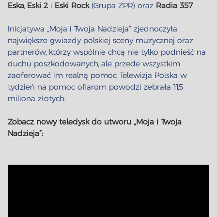
Eska
,
Eski 2
i
Eski Rock
(Grupa ZPR) oraz
Radia 357
.
Inicjatywa „Moja i Twoja Nadzieja” zjednoczyła
największe gwiazdy polskiej sceny muzycznej oraz
partnerów, którzy wspólnie chcą nie tylko podnieść na
duchu poszkodowanych, ale przede wszystkim
zaoferować im realną pomoc. Telewizja Polska w
tydzień na pomoc ofiarom powodzi zebrała 11,5
miliona złotych.
Zobacz nowy teledysk do utworu „Moja i Twoja
Nadzieja”: