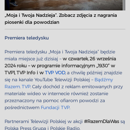
Item
„Moja i Twoja Nadzieja”. Zobacz zdjęcia z nagrania
1
piosenki dla powodzian
of
10
Premiera teledysku
Premiera teledysku „Moja i Twoja Nadzieja” będzie
miała miejsce już dzisiaj –
w czwartek, 26 września
2024 roku – w programie informacyjnym „19.30” w
TVP1, TVP Info i w
TVP VOD
, a chwilę później znajdzie
się na kanale YouTube Telewizji Polskiej –
Bądźmy
Razem. TVP
. Cały dochód z reklam emitowanych przy
materiale wideo w internecie również zostanie
przeznaczony na pomoc ofiarom powodzi za
pośrednictwem
Fundacji TVP
.
Partnerami Telewizji Polskiej w akcji
#RazemDlaWas
są
Polska Press Grupa i Polskie Radio.