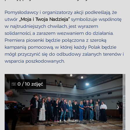
Pomysłodawcy i organizatorzy akcji podkreślają, że
utwór
„Moja i Twoja Nadzieja”
symbolizuje wspólnotę
w najtrudniejszych chwilach, jest wyrazem
solidarności, a zarazem wezwaniem do działania.
Premiera piosenki będzie połączona z szeroką
kampanią pomocową, w której każdy Polak będzie
mógł przyczynić się do odbudowy zalanych terenów i
wsparcia poszkodowanych.
0 / 10 zdjęć