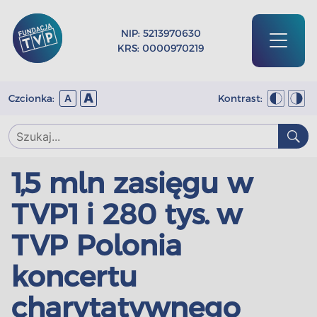
NIP: 5213970630
KRS: 0000970219
A
Czcionka:
Kontrast:
A
1,5 mln zasięgu w
TVP1 i 280 tys. w
TVP Polonia
koncertu
charytatywnego