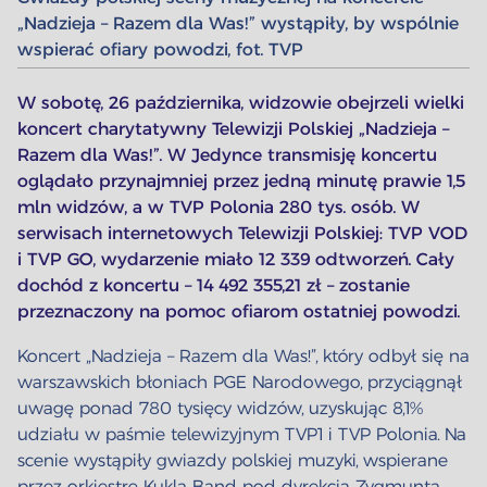
„Nadzieja – Razem dla Was!” wystąpiły, by wspólnie
wspierać ofiary powodzi, fot. TVP
W sobotę, 26 października, widzowie obejrzeli wielki
koncert charytatywny Telewizji Polskiej „Nadzieja –
Razem dla Was!”. W Jedynce transmisję koncertu
oglądało przynajmniej przez jedną minutę prawie 1,5
mln widzów, a w TVP Polonia 280 tys. osób. W
serwisach internetowych Telewizji Polskiej: TVP VOD
i TVP GO, wydarzenie miało 12 339 odtworzeń. Cały
dochód z koncertu – 14 492 355,21 zł – zostanie
przeznaczony na pomoc ofiarom ostatniej powodzi.
Koncert „Nadzieja – Razem dla Was!”, który odbył się na
warszawskich błoniach PGE Narodowego, przyciągnął
uwagę ponad 780 tysięcy widzów, uzyskując 8,1%
udziału w paśmie telewizyjnym TVP1 i TVP Polonia. Na
scenie wystąpiły gwiazdy polskiej muzyki, wspierane
przez orkiestrę Kukla Band pod dyrekcją Zygmunta