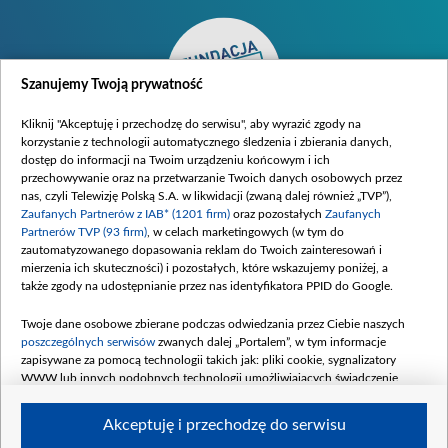
Szanujemy Twoją prywatność
Kliknij "Akceptuję i przechodzę do serwisu", aby wyrazić zgody na
korzystanie z technologii automatycznego śledzenia i zbierania danych,
dostęp do informacji na Twoim urządzeniu końcowym i ich
przechowywanie oraz na przetwarzanie Twoich danych osobowych przez
nas, czyli Telewizję Polską S.A. w likwidacji (zwaną dalej również „TVP”),
Zaufanych Partnerów z IAB* (1201 firm)
oraz pozostałych
Zaufanych
O fundacji
Partnerów TVP (93 firm)
, w celach marketingowych (w tym do
Statut
zautomatyzowanego dopasowania reklam do Twoich zainteresowań i
mierzenia ich skuteczności) i pozostałych, które wskazujemy poniżej, a
Moje zgody
także zgody na udostępnianie przez nas identyfikatora PPID do Google.
Chcę pomóc
Potrzebuję pomocy
Twoje dane osobowe zbierane podczas odwiedzania przez Ciebie naszych
poszczególnych serwisów
zwanych dalej „Portalem”, w tym informacje
Wpłać online
zapisywane za pomocą technologii takich jak: pliki cookie, sygnalizatory
Polityka prywatności
WWW lub innych podobnych technologii umożliwiających świadczenie
dopasowanych i bezpiecznych usług, personalizację treści oraz reklam,
Klauzula informacyjna
udostępnianie funkcji mediów społecznościowych oraz analizowanie ruchu
Akceptuję i przechodzę do serwisu
Regulamin strony Fundacji
w Internecie.