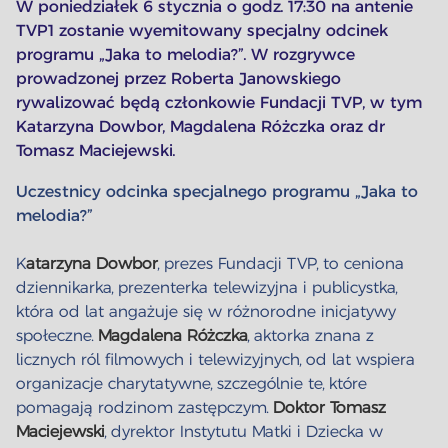
W poniedziałek 6 stycznia o godz. 17:30 na antenie
TVP1 zostanie wyemitowany specjalny odcinek
programu „Jaka to melodia?”. W rozgrywce
prowadzonej przez Roberta Janowskiego
rywalizować będą członkowie Fundacji TVP, w tym
Katarzyna Dowbor, Magdalena Różczka oraz dr
Tomasz Maciejewski.
Uczestnicy odcinka specjalnego programu „Jaka to
melodia?”
K
atarzyna Dowbor
, prezes Fundacji TVP, to ceniona
dziennikarka, prezenterka telewizyjna i publicystka,
która od lat angażuje się w różnorodne inicjatywy
społeczne.
Magdalena Różczka
, aktorka znana z
licznych ról filmowych i telewizyjnych, od lat wspiera
organizacje charytatywne, szczególnie te, które
pomagają rodzinom zastępczym.
Doktor Tomasz
Maciejewski
, dyrektor Instytutu Matki i Dziecka w