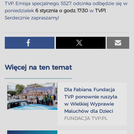
TVP. Emisja specjalnego, 5527. odcinka odbędzie się w
poniedziałek
6 stycznia o godz. 17:30
w
TVP1
.
Serdecznie zapraszamy!
Więcej na ten temat
Dla Fabiana. Fundacja
TVP ponownie ruszyła
w Wielkiej Wyprawie
Maluchów dla Dzieci
FUNDACJA TVP.PL